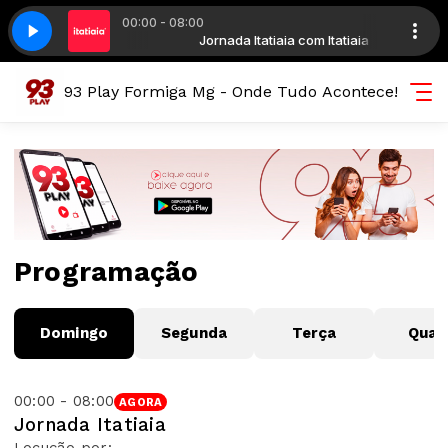
00:00 - 08:00
eres Assim, Da Agua Pro Vinho, Vendavais
tiaia com Itatiaia
Jornada Itatiaia com Itatiaia
Teodoro & Sampaio - Se Quer
93 Play Formiga Mg - Onde Tudo Acontece!
Programação
Domingo
Segunda
Terça
Quar
00:00 - 08:00
AGORA
Jornada Itatiaia